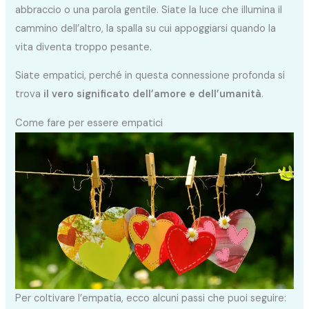
abbraccio o una parola gentile. Siate la luce che illumina il
cammino dell’altro, la spalla su cui appoggiarsi quando la
vita diventa troppo pesante.
Siate empatici, perché in questa connessione profonda si
trova
il vero significato dell’amore e dell’umanità
.
Come fare per essere empatici
Per coltivare l’empatia, ecco alcuni passi che puoi seguire: