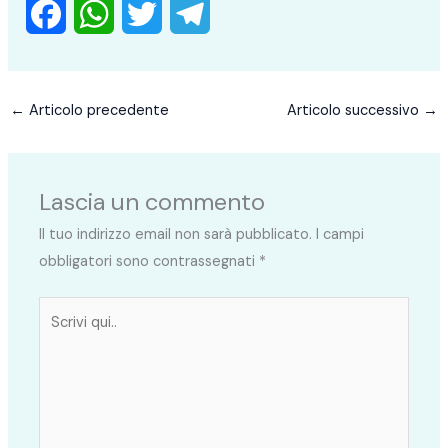
F
W
T
T
a
h
w
e
c
a
i
l
←
Articolo precedente
Articolo successivo
→
e
t
t
e
b
s
t
g
Lascia un commento
o
A
e
r
Il tuo indirizzo email non sarà pubblicato.
I campi
o
p
r
a
obbligatori sono contrassegnati
*
k
p
m
Scrivi
qui..