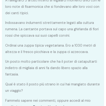
A rallegrarci 3 artisti intenti a regalarci momenti unici con le
loro note di fisarmonica che si fondevano alle loro voci con
dei canti tipici.
Indossavano indumenti strettamente legati alla cultura
rumena. La cantante portava sul capo una ghirlanda di fiori
rossi che spiccava sui suoi capelli corvini.
Ordinai una zuppa tipica vegetariana. Ero a 1030 metri di
altezza e il fresco picchiava e la zuppa ci azzeccava.
Un posto molto particolare che ha il poter di catapultarti
indietro di migliaia di anni fa dando libero spazio alla
fantasia.
Qual è stato il posto più strano in cui hai mangiato durante
un viaggio?
Fammelo sapere nei commenti, oppure accedi al mio