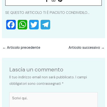
SE QUESTO ARTICOLO TI È PIACIUTO CONDIVIDILO...
F
W
T
T
a
h
w
e
c
a
i
l
←
Articolo precedente
Articolo successivo
→
e
t
t
e
b
s
t
g
Lascia un commento
o
A
e
r
Il tuo indirizzo email non sarà pubblicato.
I campi
o
p
r
a
obbligatori sono contrassegnati
*
k
p
m
Scrivi
qui..