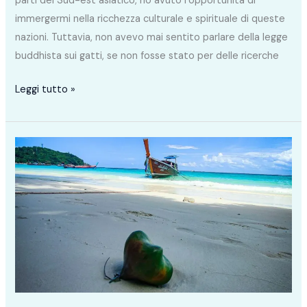
parti del Sud-est asiatico, ho avuto l’opportunità di
immergermi nella ricchezza culturale e spirituale di queste
nazioni. Tuttavia, non avevo mai sentito parlare della legge
buddhista sui gatti, se non fosse stato per delle ricerche
Leggi tutto »
Quando
andare
a
Ko
Lipe:
scopri
il
momento
perfetto