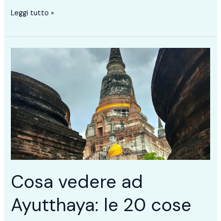
Leggi tutto »
Cosa
vedere
ad
Ayutthaya:
le
20
cose
da
non
perdere
Cosa vedere ad
assolutamente
Ayutthaya: le 20 cose