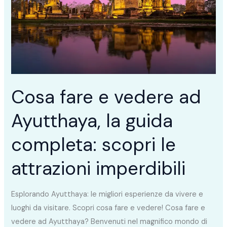
vedere
ad
Ayutthaya,
la
guida
completa:
scopri
Cosa fare e vedere ad
le
Ayutthaya, la guida
attrazioni
imperdibili
completa: scopri le
attrazioni imperdibili
Esplorando Ayutthaya: le migliori esperienze da vivere e
luoghi da visitare. Scopri cosa fare e vedere! Cosa fare e
vedere ad Ayutthaya? Benvenuti nel magnifico mondo di