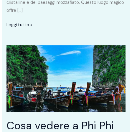
cristalline e dei paesaggi mozzafiato. Questo luogo magico
offre […]
Leggi tutto »
Cosa
vedere
a
Phi
Phi
Island:
l’isola
paradisiaca
che
ti
Cosa vedere a Phi Phi
inebrierà