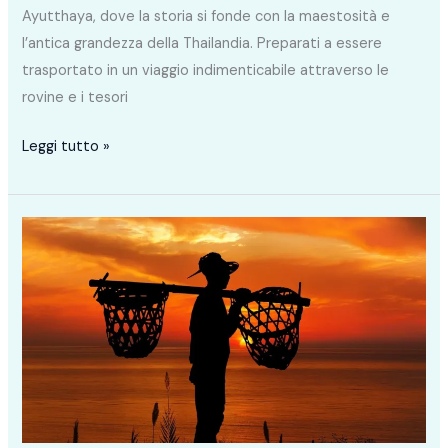
Ayutthaya, dove la storia si fonde con la maestosità e
l’antica grandezza della Thailandia. Preparati a essere
trasportato in un viaggio indimenticabile attraverso le
rovine e i tesori
Leggi tutto »
Un
Itinerario
in
Thailandia
di
15
giorni
tra
Templi,