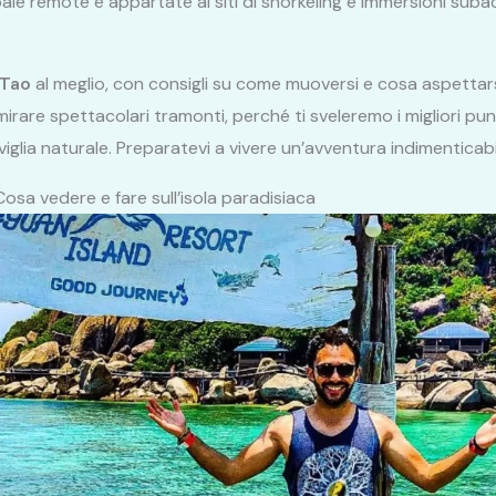
e baie remote e appartate ai siti di snorkeling e immersioni su
 Tao
al meglio, con consigli su come muoversi e cosa aspettarsi
irare spettacolari tramonti, perché ti sveleremo i migliori pu
glia naturale. Preparatevi a vivere un’avventura indimenticabile
Cosa vedere e fare sull’isola paradisiaca