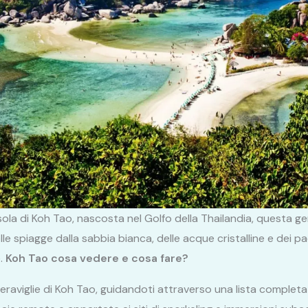
isola di Koh Tao, nascosta nel Golfo della Thailandia, questa 
lle spiagge dalla sabbia bianca, delle acque cristalline e dei
e.
Koh Tao cosa vedere e cosa fare?
 meraviglie di Koh Tao, guidandoti attraverso una lista completa 