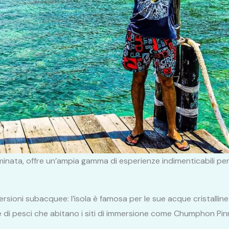
inata, offre un’ampia gamma di esperienze indimenticabili per i
sioni subacquee: l’isola è famosa per le sue acque cristalline e
cie di pesci che abitano i siti di immersione come Chumphon Pin