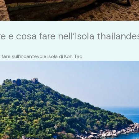
e e cosa fare nell’isola thailande
are sull’incantevole isola di Koh Tao