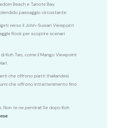
 Freedom Beach e Tanote Bay.
splendido paesaggio circostante.
rigeti verso il John-Suwan Viewpoint
aggle Rock per scoprire scenari
i di Koh Tao, come il Mango Viewpoint
ari.
anti che offrono piatti thailandesi
otturni che offrono intrattenimento fino
po. Non te ne pentirai! Se dopo Koh
aese
.