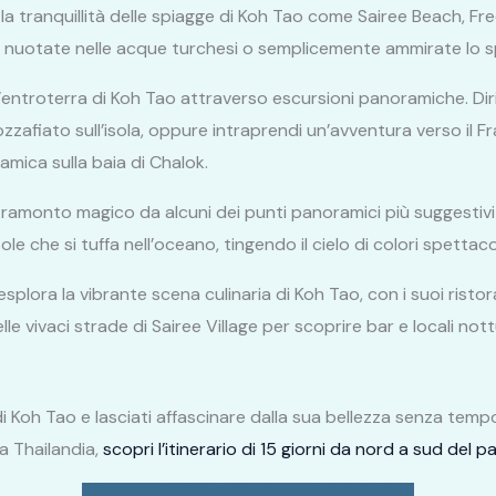
ti la tranquillità delle spiagge di Koh Tao come Sairee Beach,
ca, nuotate nelle acque turchesi o semplicemente ammirate lo 
 l’entroterra di Koh Tao attraverso escursioni panoramiche. Di
fiato sull’isola, oppure intraprendi un’avventura verso il Fr
amica sulla baia di Chalok.
tramonto magico da alcuni dei punti panoramici più suggestiv
ole che si tuffa nell’oceano, tingendo il cielo di colori spettacol
esplora la vibrante scena culinaria di Koh Tao, con i suoi ristor
 nelle vivaci strade di Sairee Village per scoprire bar e locali n
 di Koh Tao e lasciati affascinare dalla sua bellezza senza tem
a Thailandia,
scopri l’itinerario di 15 giorni da nord a sud del p