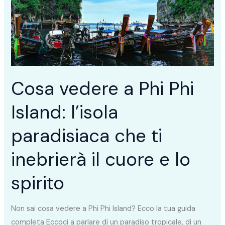
Phi
Island:
l’isola
paradisiaca
che
ti
Cosa vedere a Phi Phi
inebrierà
Island: l’isola
il
cuore
paradisiaca che ti
e
lo
inebrierà il cuore e lo
spirito
spirito
Non sai cosa vedere a Phi Phi Island? Ecco la tua guida
completa Eccoci a parlare di un paradiso tropicale, di un