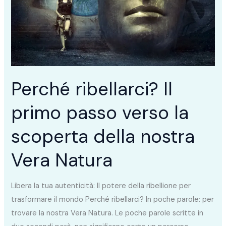
passo
verso
la
scoperta
della
nostra
Perché ribellarci? Il
Vera
primo passo verso la
Natura
scoperta della nostra
Vera Natura
Libera la tua autenticità: Il potere della ribellione per
trasformare il mondo Perché ribellarci? In poche parole: per
trovare la nostra Vera Natura. Le poche parole scritte in