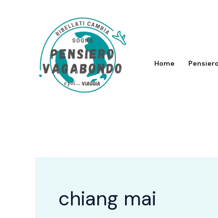
Vai
al
contenuto
Home
Pensier
chiang mai