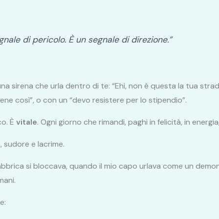
nale di pericolo. È un segnale di direzione.”
a sirena che urla dentro di te: “Ehi, non è questa la tua strad
ene così”, o con un “devo resistere per lo stipendio”.
co. È
vitale
. Ogni giorno che rimandi, paghi in felicità, in energia
a, sudore e lacrime.
abbrica si bloccava, quando il mio capo urlava come un demon
mani.
e: