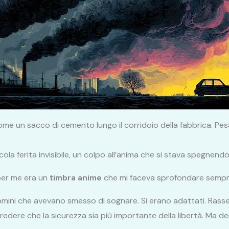
come un sacco di cemento lungo il corridoio della fabbrica. Pes
ola ferita invisibile, un colpo all’anima che si stava spegnendo 
per me era un
timbra anime
che mi faceva sprofondare sempre 
omini che avevano smesso di sognare. Si erano adattati. Rass
credere che la sicurezza sia più importante della libertà. Ma 