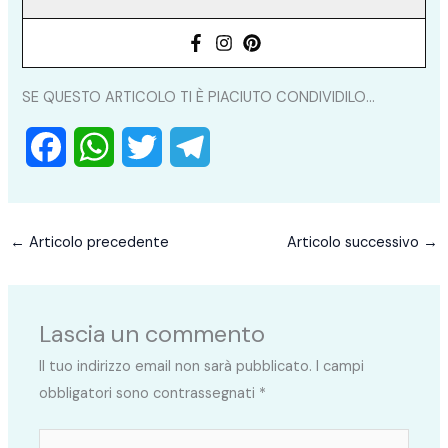
SE QUESTO ARTICOLO TI È PIACIUTO CONDIVIDILO...
F
W
T
T
a
h
w
e
c
a
i
l
←
Articolo precedente
Articolo successivo
→
e
t
t
e
b
s
t
g
Lascia un commento
o
A
e
r
Il tuo indirizzo email non sarà pubblicato.
I campi
o
p
r
a
obbligatori sono contrassegnati
*
k
p
m
Scrivi