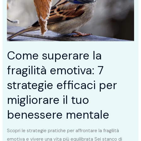
emotiva:
7
strategie
efficaci
per
migliorare
Come superare la
il
fragilità emotiva: 7
tuo
benessere
strategie efficaci per
mentale
migliorare il tuo
benessere mentale
Scopri le strategie pratiche per affrontare la fragilità
emotiva e vivere una vita più equilibrata Sei stanco di